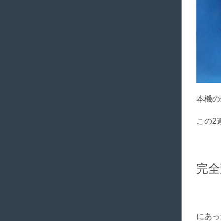
本機の
この2
完全
にあっ