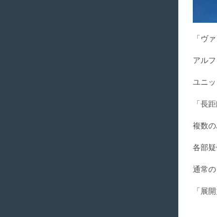
「ヴァ
アルフ
ユニッ
「長距
複数の
各部疑
通常の
「展開