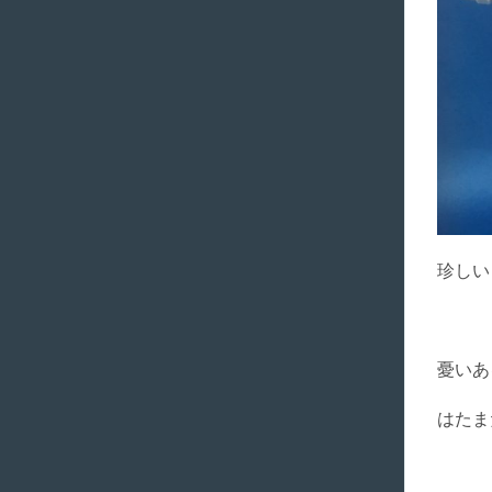
珍しい
憂いあ
はたま