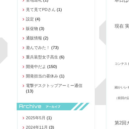
聖地巡礼
(1)
本日は
見て見てPDさん
(1)
設定
(4)
現在 
販促物
(3)
通販情報
(2)
遊んでみた！
(73)
重兵装型女子高生
(6)
コンテス
開発中だよ
(150)
開発担当の昼休み
(1)
電撃デスクトップアーミー通信
細かいレ
(13)
（前回の
2025年5月
(1)
第2回
2024年11月
(3)