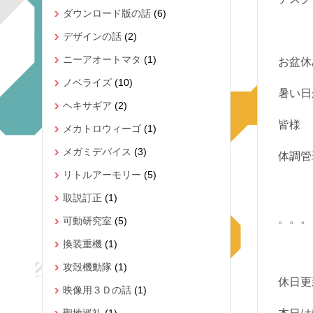
ダウンロード版の話
(6)
デザインの話
(2)
ニーアオートマタ
(1)
お盆休
ノベライズ
(10)
暑い日
ヘキサギア
(2)
皆様
メカトロウィーゴ
(1)
メガミデバイス
(3)
体調管
リトルアーモリー
(5)
取説訂正
(1)
。。。
可動研究室
(5)
換装重機
(1)
攻殻機動隊
(1)
休日更
映像用３Ｄの話
(1)