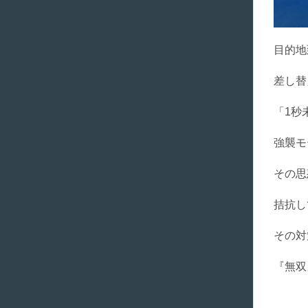
目的地
差し替
「1秒
強襲モ
その思
拮抗し
その対
『無双