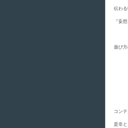
伝わる
『妄想
遊び方
コンテ
是非と