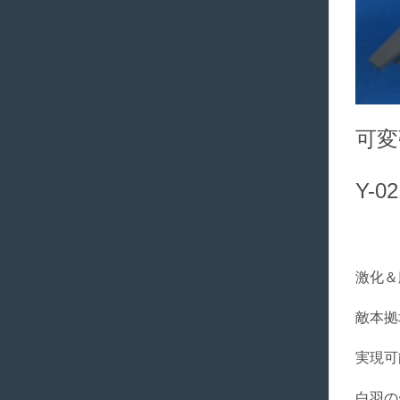
可変
Y-
激化＆
敵本拠
実現可
白羽の