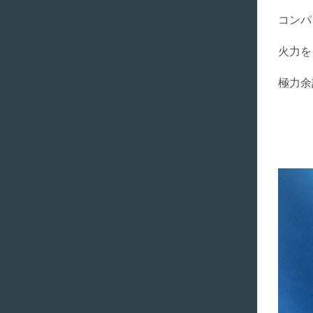
コンパ
火力を
極力余