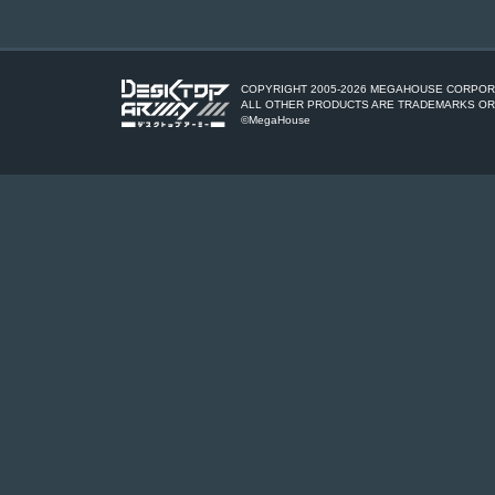
COPYRIGHT 2005-
2026 MEGAHOUSE CORPORA
ALL OTHER PRODUCTS ARE TRADEMARKS OR
©MegaHouse