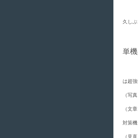
久しぶ
単機
は超強
（写真
（文章
対策機
（見直