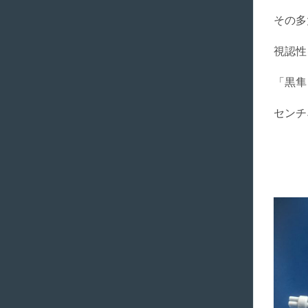
その多
視認性
「黒隼
センチ